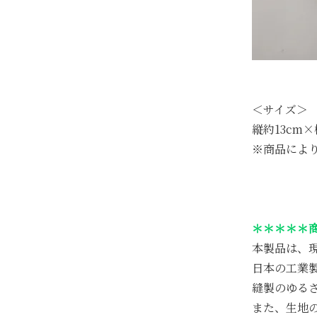
＜サイズ＞
縦約13cm×
※商品によ
＊＊＊＊＊
本製品は、
日本の工業
縫製のゆる
また、生地