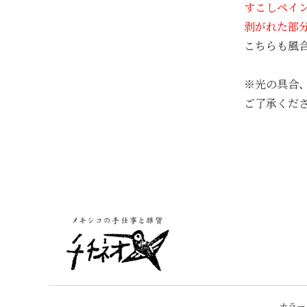
すこしペイ
剥がれた部
こちらも風
※光の具合
ご了承くだ
カラー