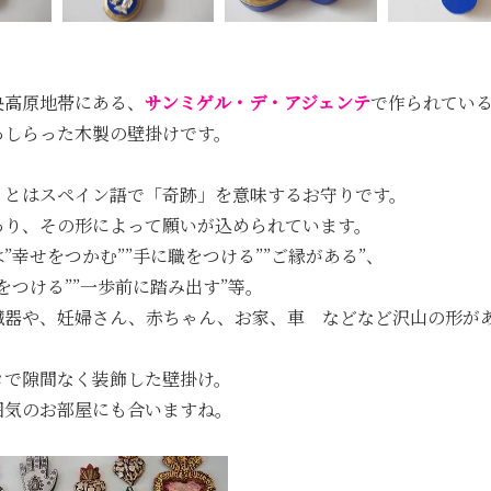
央高原地帯にある、
サンミゲル・デ・アジェンテ
で作られてい
あしらった木製の壁掛けです。
」とはスペイン語で「奇跡」を意味するお守りです。
あり、その形によって願いが込められています。
”幸せをつかむ””手に職をつける””ご縁がある”、
をつける””一歩前に踏み出す”等。
臓器や、妊婦さん、赤ちゃん、お家、車 などなど沢山の形が
ロで隙間なく装飾した壁掛け。
囲気のお部屋にも合いますね。