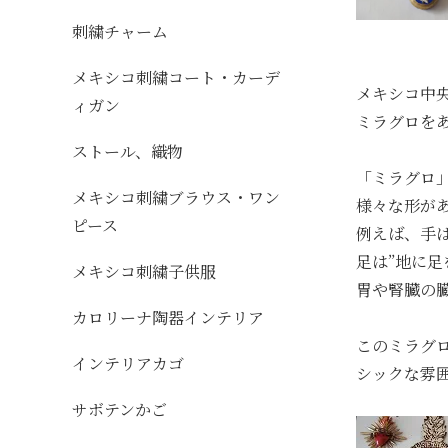
刺繍チャーム
メキシコ刺繍コート・カーデ
メキシコ中
ィガン
ミラグロを
ストール、織物
「ミラグロ
メキシコ刺繍ブラウス・ワン
様々な形が
ピース
例えば、手は
足は”地に足
メキシコ刺繍子供服
胃や腎臓の
カロリーナ陶器インテリア
このミラグ
インテリアカゴ
シックな雰
サボテンかご